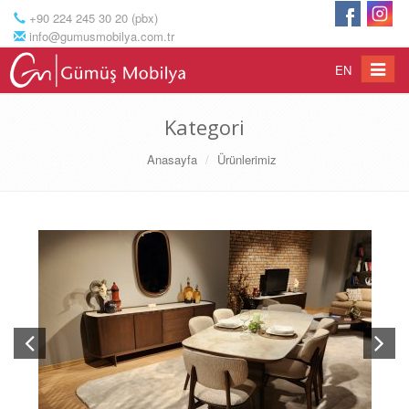
+90 224 245 30 20 (pbx)
info@gumusmobilya.com.tr
Toggle
EN
navigat
Kategori
Anasayfa
Ürünlerimiz